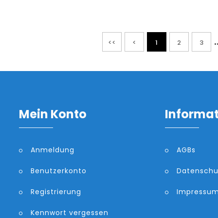
.
<<
<
1
2
3
Mein Konto
Informa
Anmeldung
AGBs
Benutzerkonto
Datenschu
Registrierung
Impressu
Kennwort vergessen