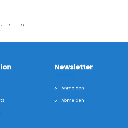
..
>
>>
tion
Newsletter
Anmelden
tz
Abmelden
m