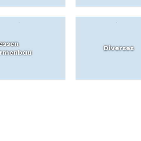
essen
Diverses
ormenbau