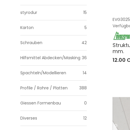
styrodur
15
EVG3025
Verfügba
Karton
5
Schrauben
42
Strukt
mm.
Hilfsmittel Abdecken/Masking
36
12.00 
Spachteln/Modellieren
14
Profile / Rohre / Platten
388
Giessen Formenbau
0
Diverses
12