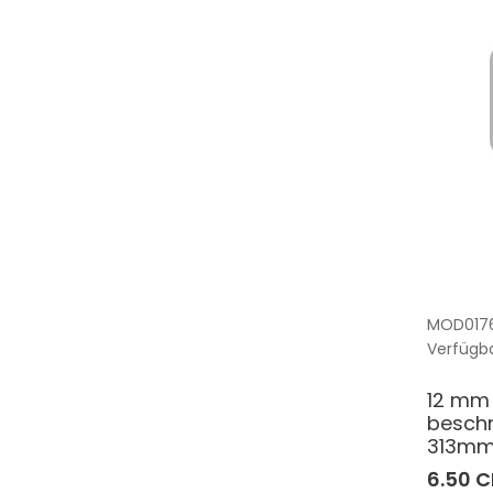
MOD017
Verfügba
12 mm 
beschn
313mm
6.50 