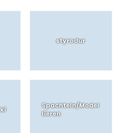
styrodur
Spachteln/Model
ki
lieren