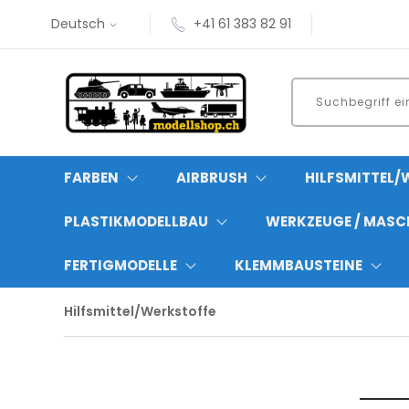
Deutsch
+41 61 383 82 91
FARBEN
AIRBRUSH
HILFSMITTEL/
PLASTIKMODELLBAU
WERKZEUGE / MASC
FERTIGMODELLE
KLEMMBAUSTEINE
Hilfsmittel/Werkstoffe