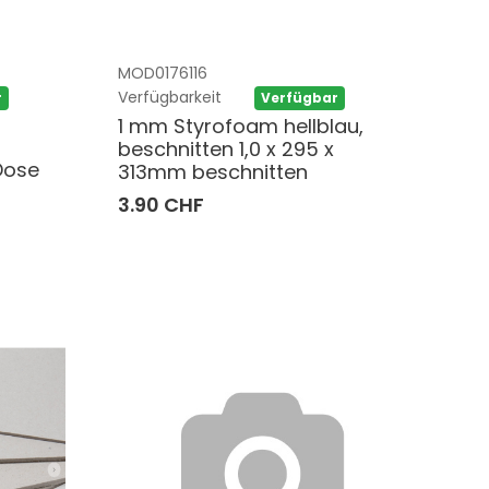
MOD0176116
Verfügbarkeit
r
Verfügbar
1 mm Styrofoam hellblau,
beschnitten 1,0 x 295 x
Dose
313mm beschnitten
3.90 CHF