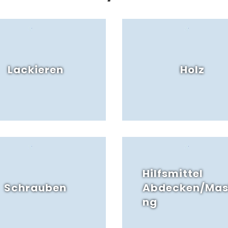
Lackieren
Holz
Hilfsmittel
Schrauben
Abdecken/Mas
ng