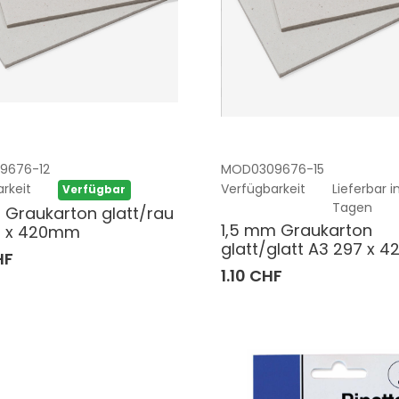
9676-12
MOD0309676-15
rkeit
Verfügbarkeit
Lieferbar in
Verfügbar
Tagen
 Graukarton glatt/rau
1,5 mm Graukarton
7 x 420mm
glatt/glatt A3 297 x
HF
1.10 CHF