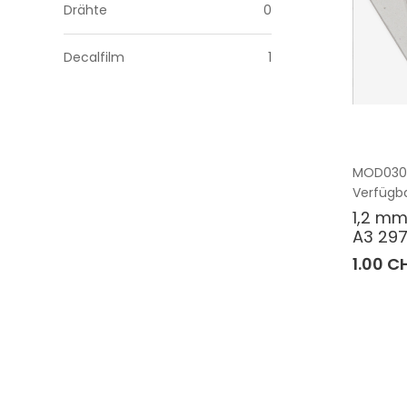
Drähte
0
Decalfilm
1
MOD030
Verfügba
1,2 mm
A3 29
1.00 C