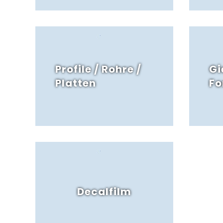
Profile / Rohre /
Gi
Platten
F
Decalfilm