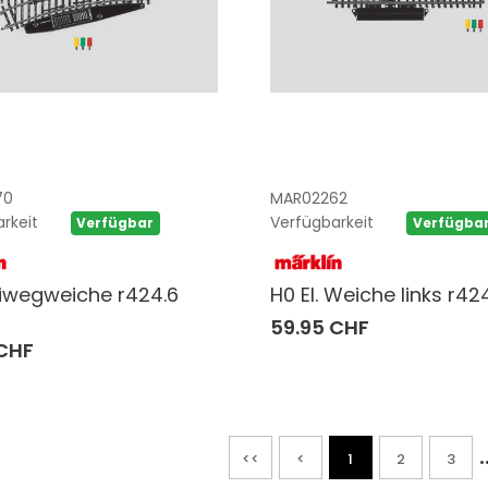
70
MAR02262
rkeit
Verfügbarkeit
Verfügbar
Verfügba
iwegweiche r424.6
H0 El. Weiche links r4
59.95 CHF
 CHF
.
<<
<
1
2
3