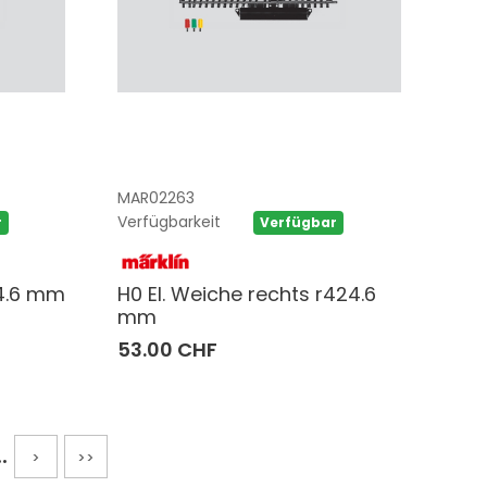
MAR02263
Verfügbarkeit
r
Verfügbar
24.6 mm
H0 El. Weiche rechts r424.6
mm
53.00 CHF
..
>
>>