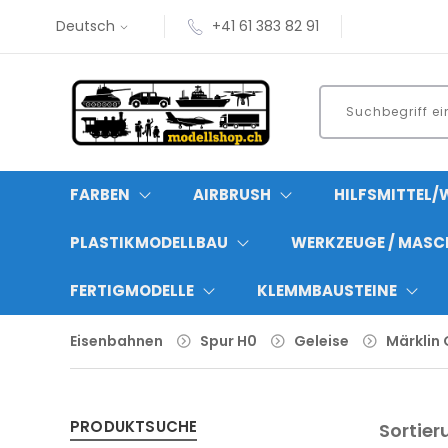
Deutsch
+41 61 383 82 91
FARBEN
AIRBRUSH
HILFSMITTEL/
PLASTIKMODELLBAU
WERKZEUGE / MASC
FERTIGMODELLE
KLEMMBAUSTEINE
Eisenbahnen
Spur H0
Geleise
Märklin 
PRODUKTSUCHE
Sortier