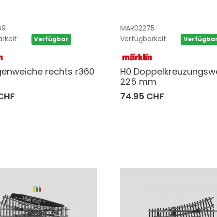
69
MAR02275
rkeit
Verfügbarkeit
Verfügbar
Verfügba
enweiche rechts r360
H0 Doppelkreuzungsw
225 mm
 CHF
74.95 CHF