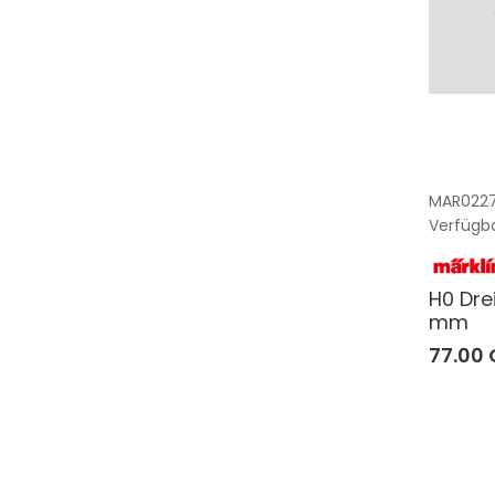
MAR022
Verfügba
H0 Dre
mm
77.00