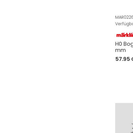
MAR022
Verfügba
H0 Bog
mm
57.95