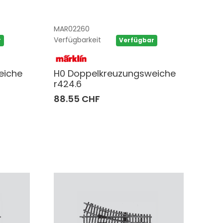
MAR02260
Verfügbarkeit
r
Verfügbar
eiche
H0 Doppelkreuzungsweiche
r424.6
88.55 CHF