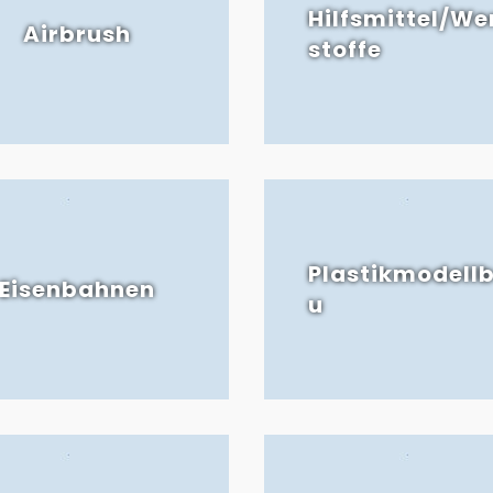
Hilfsmittel/We
Airbrush
stoffe
Plastikmodell
Eisenbahnen
u