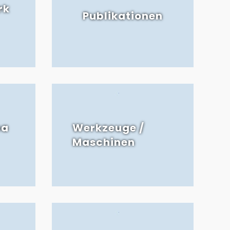
rk
Publikationen
ba
Werkzeuge /
Maschinen