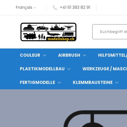
Français
+41 61 383 82 91
COULEUR
AIRBRUSH
HILFSMITTE
PLASTIKMODELLBAU
WERKZEUGE / MASC
FERTIGMODELLE
KLEMMBAUSTEINE