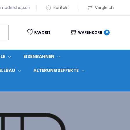
modellshop.ch
Kontakt
Vergleich
FAVORIS
WARENKORB
0
LE
EISENBAHNEN
ELLBAU
ALTERUNGSEFFEKTE