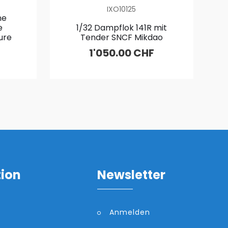
IXO10125
me
e
1/32 Dampflok 141R mit
ure
Tender SNCF Mikdao
1'050.00 CHF
tion
Newsletter
Anmelden