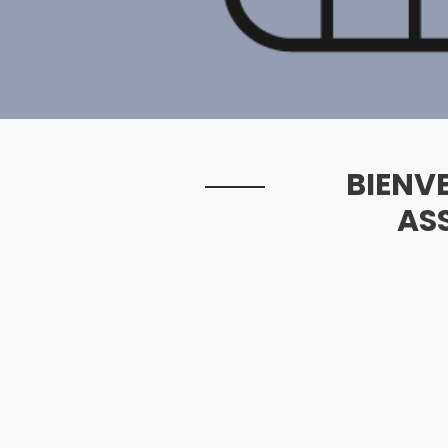
BIENV
AS