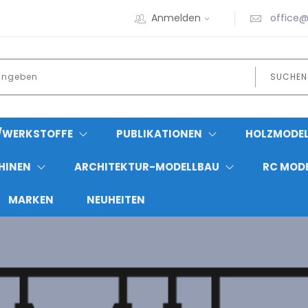
Anmelden
office@
SUCHEN
L/WERKSTOFFE
PUBLIKATIONEN
HOLZMODEL
HINEN
ARCHITEKTUR-MODELLBAU
RC MOD
MARKEN
NEUHEITEN