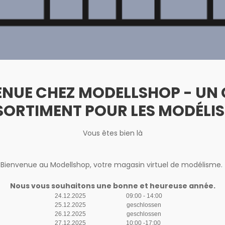
ENUE CHEZ MODELLSHOP - UN
SORTIMENT POUR LES MODÉLIS
Vous êtes bien là
Bienvenue au Modellshop, votre magasin virtuel de modélisme.
Nous vous souhaitons une bonne et heureuse année.
24.12.2025
09:00 - 14:00
25.12.2025
geschlossen
26.12.2025
geschlossen
27.12.2025
10:00 -17:00