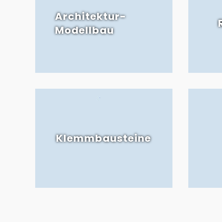
Architektur-
Modellbau
Klemmbausteine