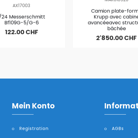
AX17003
Camion plate-for
1/24 Messerschmitt
Krupp avec cabin
Bf109G-5/G-6
avancéeavec struct
bâchée
122.00 CHF
2'850.00 CHF
Mein Konto
Informa
Registration
AGBs