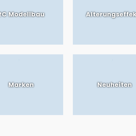
RC Modellbau
Alterungseffe
Marken
Neuheiten