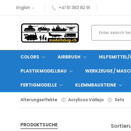
English
+41 61 383 82 91
COLORS
AIRBRUSH
HILFSMITTEL
PLASTIKMODELLBAU
WERKZEUGE / MASC
FERTIGMODELLE
KLEMMBAUSTEINE
Alterungseffekte
Acrylicos Vallejo
Sets
PRODUKTSUCHE
Sortier