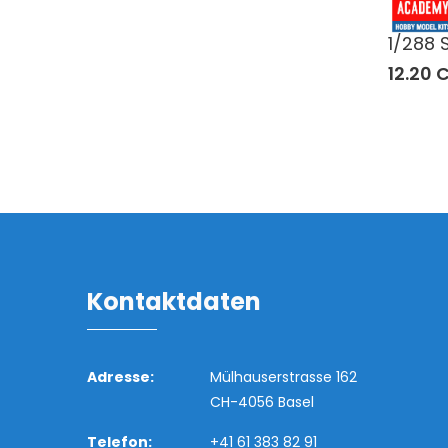
1/288 
12.20 
Kontaktdaten
Adresse:
Mülhauserstrasse 162
CH-4056 Basel
Telefon:
+41 61 383 82 91