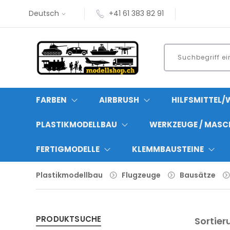
Deutsch
+41 61 383 82 91
FARBEN
AIRBRUSH
HILFSMITTEL/
PLASTIKMODELLBAU
WERKZEUGE / MASC
FERTIGMODELLE
KLEMMBAUSTEINE
Plastikmodellbau
Flugzeuge
Bausätze
PRODUKTSUCHE
Sortier