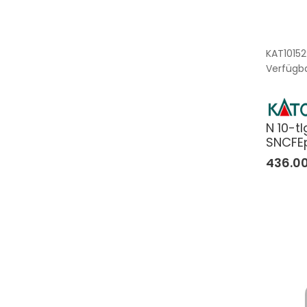
KAT10152
Verfügba
N 10-t
SNCFEp
436.0