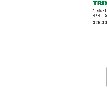
N Elek
4/4 II
329.0