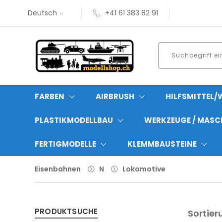
Deutsch
+41 61 383 82 91
FARBEN
AIRBRUSH
HILFSMITTEL/
PLASTIKMODELLBAU
WERKZEUGE / MASC
FERTIGMODELLE
KLEMMBAUSTEINE
Eisenbahnen
N
Lokomotive
PRODUKTSUCHE
Sortier