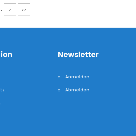
..
>
>>
tion
Newsletter
Anmelden
tz
Abmelden
m