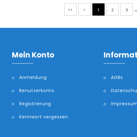
.
<<
<
1
2
3
Mein Konto
Informa
Anmeldung
AGBs
Benutzerkonto
Datenschu
Registrierung
Impressu
Kennwort vergessen