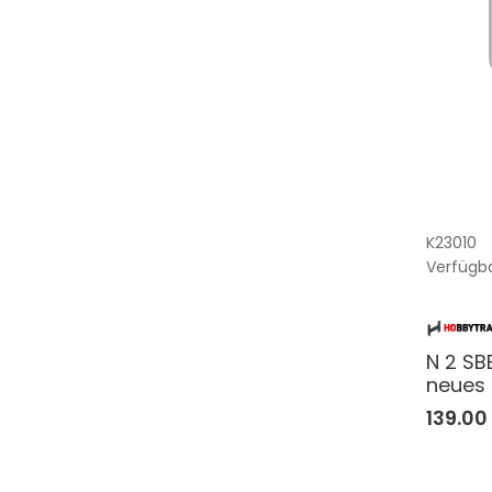
K23010
Verfügba
N 2 SB
neues 
139.00