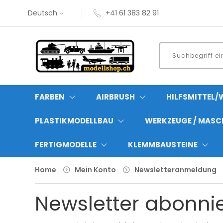
Deutsch
+41 61 383 82 91
FARBEN
AIRBRUSH
HILFSMITTEL/
PLASTIKMODELLBAU
WERKZEUGE / MASC
FERTIGMODELLE
KLEMMBAUSTEINE
Home
Mein Konto
Newsletteranmeldung
Newsletter abonni