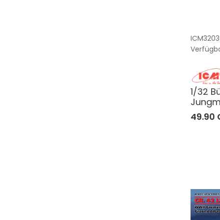
ICM3203
Verfügba
1/32 B
Jungm
49.90