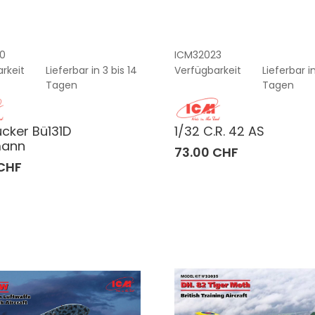
0
ICM32023
rkeit
Lieferbar in 3 bis 14
Verfügbarkeit
Lieferbar in
Tagen
Tagen
ücker Bü131D
1/32 C.R. 42 AS
ann
73.00 CHF
 CHF