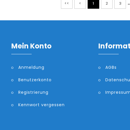
.
<<
<
1
2
3
Mein Konto
Informa
Anmeldung
AGBs
Benutzerkonto
Datenschu
Registrierung
Impressu
Kennwort vergessen