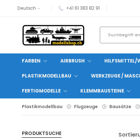
Deutsch
+41 61 383 82 91
FARBEN
AIRBRUSH
HILFSMITTEL/
PLASTIKMODELLBAU
WERKZEUGE / MASC
FERTIGMODELLE
KLEMMBAUSTEINE
Plastikmodellbau
Flugzeuge
Bausätze
PRODUKTSUCHE
Sortier