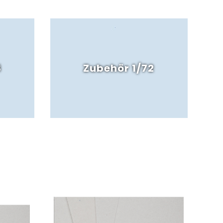
8
Zubehör 1/72