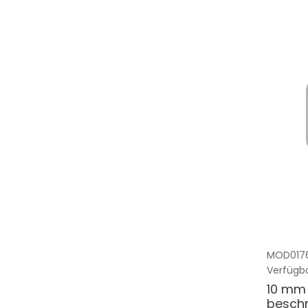
MOD017
Verfügba
10 mm 
beschn