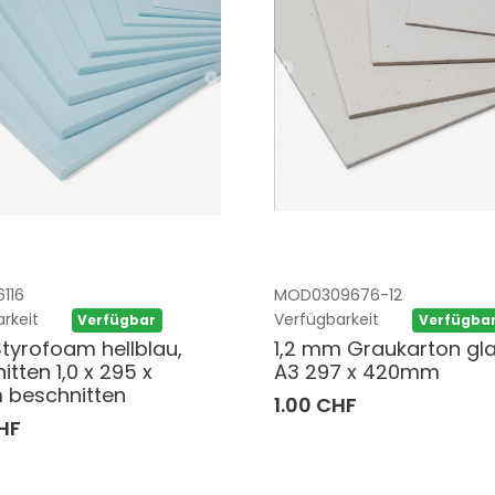
116
MOD0309676-12
rkeit
Verfügbarkeit
Verfügbar
Verfügba
tyrofoam hellblau,
1,2 mm Graukarton gla
tten 1,0 x 295 x
A3 297 x 420mm
 beschnitten
1.00 CHF
HF