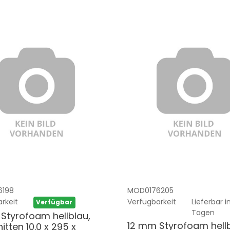
6198
MOD0176205
rkeit
Verfügbarkeit
Lieferbar in
Verfügbar
Tagen
Styrofoam hellblau,
12 mm Styrofoam hellb
itten 10.0 x 295 x