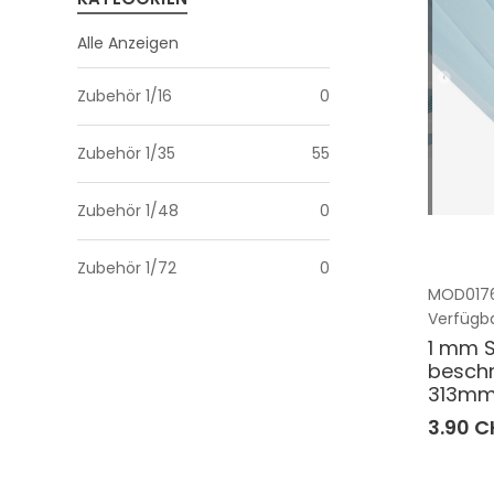
Alle Anzeigen
Zubehör 1/16
0
Zubehör 1/35
55
Zubehör 1/48
0
Zubehör 1/72
0
MOD0176
Verfügba
1 mm S
beschni
313mm
3.90 C