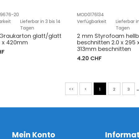
9676-20
MOD0176134
rkeit
Lieferbar in 3 bis 14
Verfügbarkeit
Lieferbar in
Tagen
Tagen
raukarton glatt/glatt
2 mm Styrofoam hellb
7 x 420mm
beschnitten 2.0 x 295 
313mm beschnitten
HF
4.20 CHF
.
<<
<
1
2
3
Mein Konto
Informa