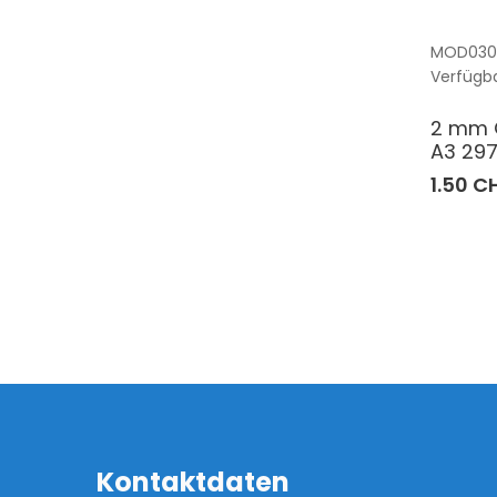
MOD030
Verfügba
2 mm G
A3 29
1.50 C
Kontaktdaten