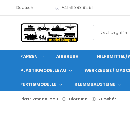
Deutsch
+41 61 383 82 91
FARBEN
AIRBRUSH
HILFSMITTEL/
PLASTIKMODELLBAU
WERKZEUGE / MASC
FERTIGMODELLE
KLEMMBAUSTEINE
Plastikmodellbau
Diorama
Zubehör