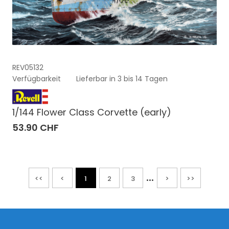
REV05132
Verfügbarkeit
Lieferbar in 3 bis 14 Tagen
1/144 Flower Class Corvette (early)
53.90 CHF
...
<<
<
1
2
3
>
>>