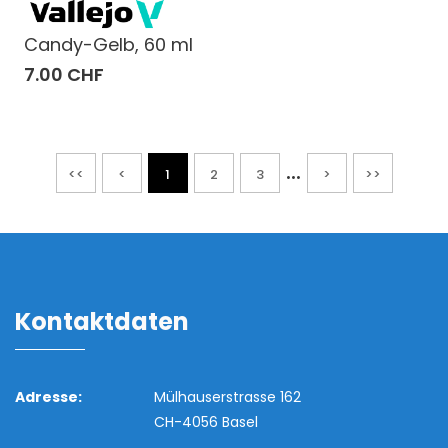
Candy-Gelb, 60 ml
7.00 CHF
...
<<
<
1
2
3
>
>>
Kontaktdaten
Adresse:
Mülhauserstrasse 162
CH-4056 Basel