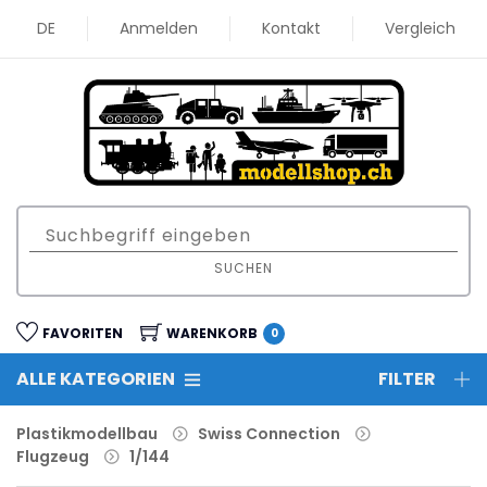
DE
Anmelden
Kontakt
Vergleich
SUCHEN
FAVORITEN
WARENKORB
0
ALLE KATEGORIEN
FILTER
Plastikmodellbau
Swiss Connection
Flugzeug
1/144