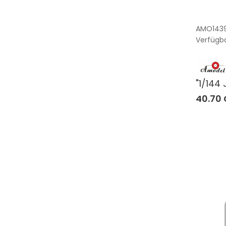
AMO143
Verfügba
"1/144 
40.70