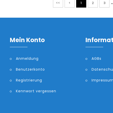
.
<<
<
1
2
3
Mein Konto
Informa
Anmeldung
AGBs
Benutzerkonto
Datenschu
Registrierung
Impressu
Kennwort vergessen