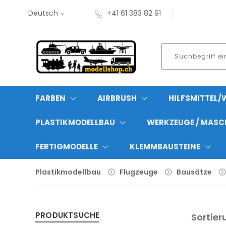
Deutsch
+41 61 383 82 91
FARBEN
AIRBRUSH
HILFSMITTEL/
PLASTIKMODELLBAU
WERKZEUGE / MASC
FERTIGMODELLE
KLEMMBAUSTEINE
Plastikmodellbau
Flugzeuge
Bausätze
PRODUKTSUCHE
Sortier