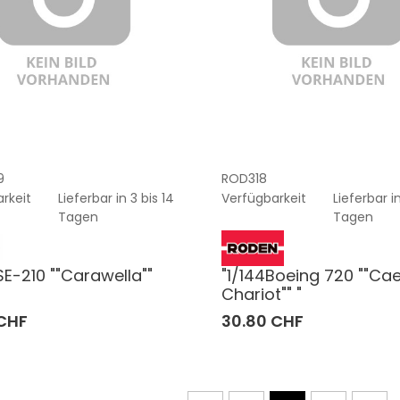
9
ROD318
rkeit
Lieferbar in 3 bis 14
Verfügbarkeit
Lieferbar in
Tagen
Tagen
SE-210 ""Carawella""
"1/144Boeing 720 ""Cae
Chariot"" "
 CHF
30.80 CHF