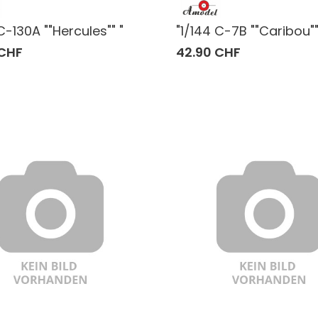
C-130A ""Hercules"" "
"1/144 C-7B ""Caribou""
 CHF
42.90 CHF