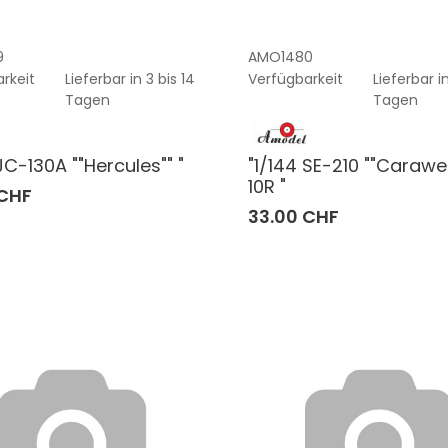
9
AMO1480
rkeit
Lieferbar in 3 bis 14
Verfügbarkeit
Lieferbar in
Tagen
Tagen
JC-130A ""Hercules"" "
"1/144 SE-210 ""Carawel
10R "
 CHF
33.00 CHF