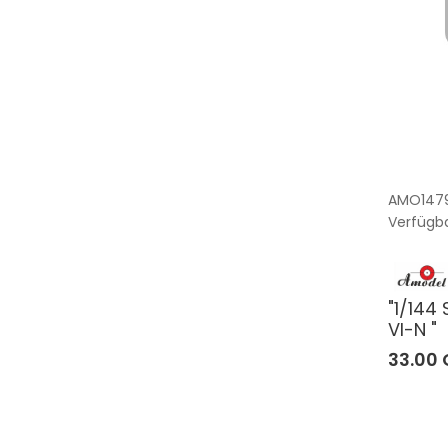
AMO147
Verfügba
"1/144 
VI-N "
33.00