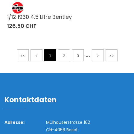
1/12 1930 4.5 Litre Bentley
126.50 CHF
...
<<
<
1
2
3
>
>>
Kontaktdaten
Adresse:
Mülhauserstrasse 162
CH-4056 Basel