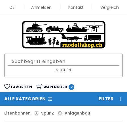
DE
Anmelden
Kontakt
Vergleich
SUCHEN
FAVORITEN
WARENKORB
0
ALLE KATEGORIEN
FILTER
Eisenbahnen
Spur Z
Anlagenbau