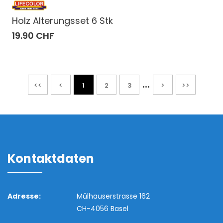
Holz Alterungsset 6 Stk
19.90 CHF
...
<<
<
1
2
3
>
>>
Kontaktdaten
Adresse:
Mülhauserstrasse 162
CH-4056 Basel