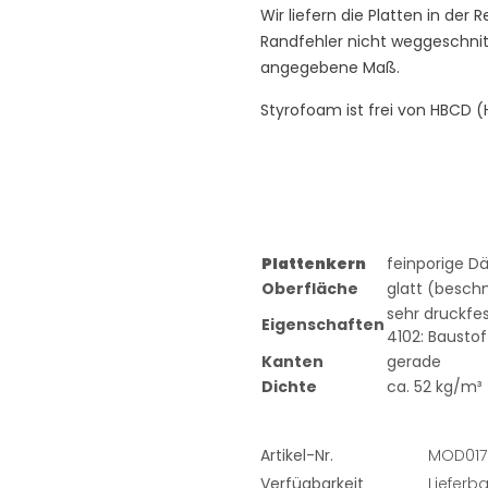
Wir liefern die Platten in der
Randfehler nicht weggeschnitt
angegebene Maß.
Styrofoam ist frei von HBCD
Plattenkern
feinporige D
Oberfläche
glatt (besch
sehr druckfes
Eigenschaften
4102: Bausto
Kanten
gerade
Dichte
ca. 52 kg/m³
Artikel-Nr.
MOD017
Verfügbarkeit
Lieferba