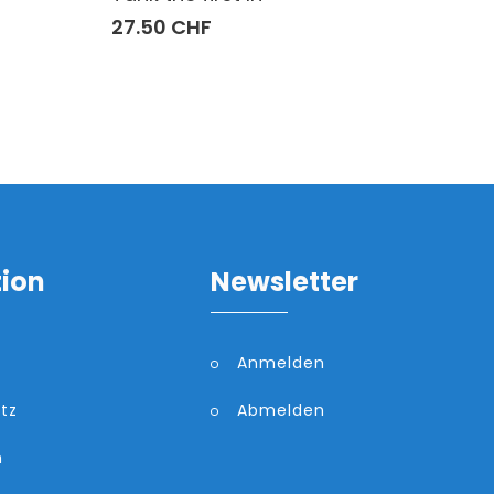
27.50 CHF
tion
Newsletter
Anmelden
tz
Abmelden
m