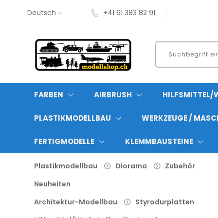
Deutsch
+41 61 383 82 91
FARBEN
AIRBRUSH
HILFSMITTEL/
PLASTIKMODELLBAU
WERKZEUGE / MASC
FERTIGMODELLE
KLEMMBAUSTEINE
Plastikmodellbau
Diorama
Zubehör
Neuheiten
Architektur-Modellbau
Styrodurplatten