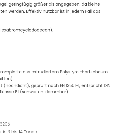
 Regel geringfügig größer als angegeben, da kleine
en werden. Effektiv nutzbar ist in jedem Fall das
 (Hexabromcyclododecan).
ämmplatte aus extrudiertem Polystyrol-Hartschaum
nitten)
t (hochdicht), geprüft nach EN 13501-1, entspricht DIN
ffklasse B1 (schwer entflammbar)
6205
r in 3 bis 14 Tagen