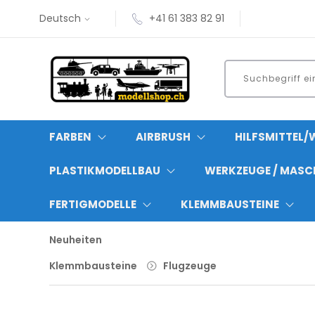
Deutsch
+41 61 383 82 91
FARBEN
AIRBRUSH
HILFSMITTEL/
PLASTIKMODELLBAU
WERKZEUGE / MASC
FERTIGMODELLE
KLEMMBAUSTEINE
Neuheiten
Klemmbausteine
Flugzeuge