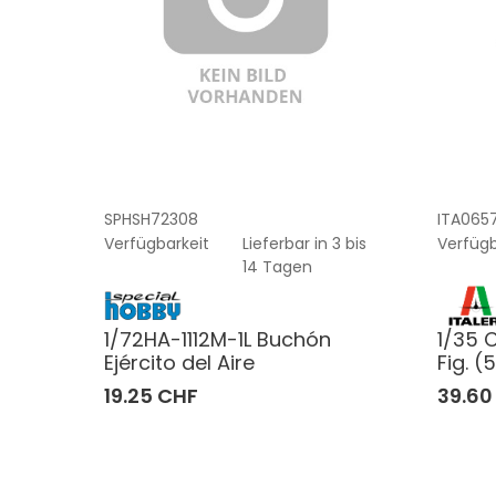
SPHSH72308
ITA065
Verfügbarkeit
Lieferbar in 3 bis
Verfügb
14 Tagen
1/72HA-1112M-1L Buchón
1/35 C
Ejército del Aire
Fig. (
19.25 CHF
39.60