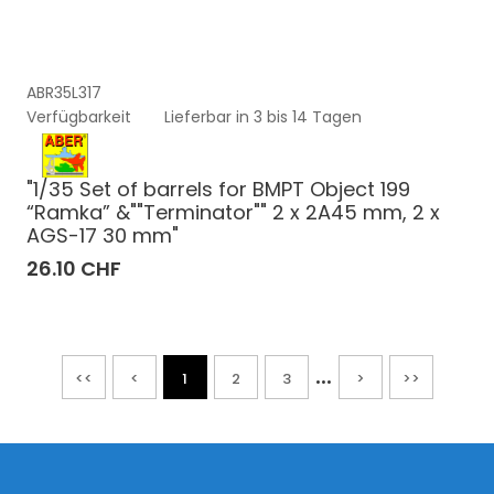
ABR35L317
Verfügbarkeit
Lieferbar in 3 bis 14 Tagen
"1/35 Set of barrels for BMPT Object 199
“Ramka” &""Terminator"" 2 x 2A45 mm, 2 x
AGS-17 30 mm"
26.10 CHF
...
<<
<
1
2
3
>
>>